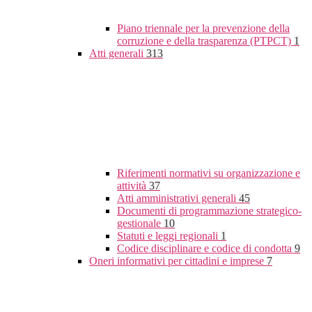
Piano triennale per la prevenzione della
corruzione e della trasparenza (PTPCT)
1
Atti generali
313
Riferimenti normativi su organizzazione e
attività
37
Atti amministrativi generali
45
Documenti di programmazione strategico-
gestionale
10
Statuti e leggi regionali
1
Codice disciplinare e codice di condotta
9
Oneri informativi per cittadini e imprese
7