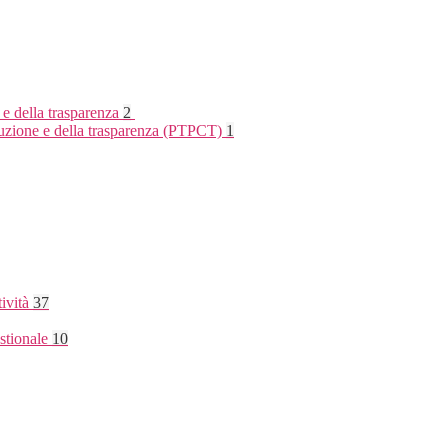
 e della trasparenza
2
rruzione e della trasparenza (PTPCT)
1
tività
37
stionale
10