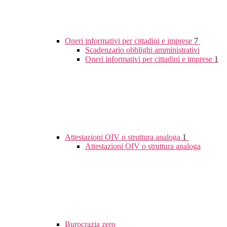
Oneri informativi per cittadini e imprese
7
Scadenzario obblighi amministrativi
Oneri informativi per cittadini e imprese
1
Attestazioni OIV o struttura analoga
1
Attestazioni OIV o struttura analoga
Burocrazia zero