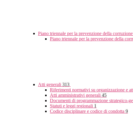
Piano triennale per la prevenzione della corruzione
Piano triennale per la prevenzione della co
Atti generali
313
Riferimenti normativi su organizzazione e at
Atti amministrativi generali
45
Documenti di programmazione strategico-ge
Statuti e leggi regionali
1
Codice disciplinare e codice di condotta
9