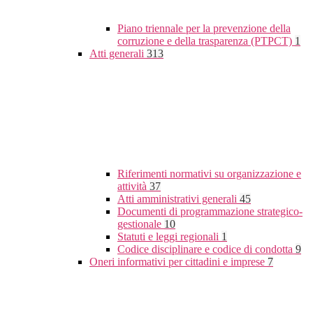
Piano triennale per la prevenzione della
corruzione e della trasparenza (PTPCT)
1
Atti generali
313
Riferimenti normativi su organizzazione e
attività
37
Atti amministrativi generali
45
Documenti di programmazione strategico-
gestionale
10
Statuti e leggi regionali
1
Codice disciplinare e codice di condotta
9
Oneri informativi per cittadini e imprese
7