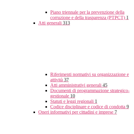
Piano triennale per la prevenzione della
corruzione e della trasparenza (PTPCT)
1
Atti generali
313
Riferimenti normativi su organizzazione e
attività
37
Atti amministrativi generali
45
Documenti di programmazione strategico-
gestionale
10
Statuti e leggi regionali
1
Codice disciplinare e codice di condotta
9
Oneri informativi per cittadini e imprese
7