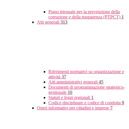
Piano triennale per la prevenzione della
corruzione e della trasparenza (PTPCT)
1
Atti generali
313
Riferimenti normativi su organizzazione e
attività
37
Atti amministrativi generali
45
Documenti di programmazione strategico-
gestionale
10
Statuti e leggi regionali
1
Codice disciplinare e codice di condotta
9
Oneri informativi per cittadini e imprese
7