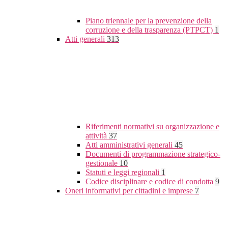
Piano triennale per la prevenzione della
corruzione e della trasparenza (PTPCT)
1
Atti generali
313
Riferimenti normativi su organizzazione e
attività
37
Atti amministrativi generali
45
Documenti di programmazione strategico-
gestionale
10
Statuti e leggi regionali
1
Codice disciplinare e codice di condotta
9
Oneri informativi per cittadini e imprese
7