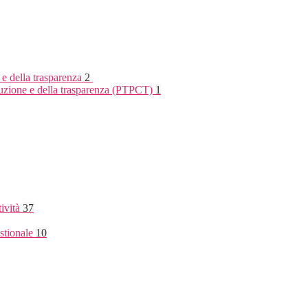
 e della trasparenza
2
rruzione e della trasparenza (PTPCT)
1
tività
37
stionale
10