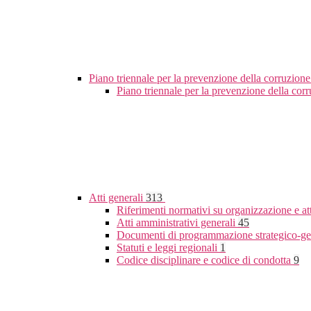
Piano triennale per la prevenzione della corruzione
Piano triennale per la prevenzione della co
Atti generali
313
Riferimenti normativi su organizzazione e at
Atti amministrativi generali
45
Documenti di programmazione strategico-ge
Statuti e leggi regionali
1
Codice disciplinare e codice di condotta
9