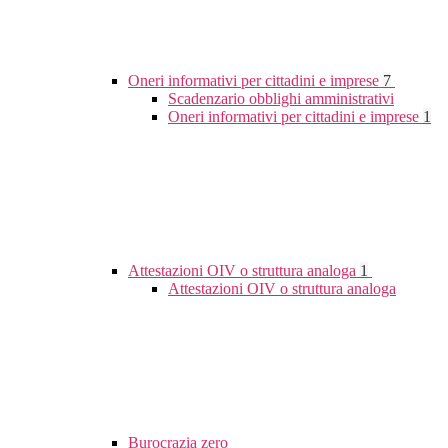
Oneri informativi per cittadini e imprese
7
Scadenzario obblighi amministrativi
Oneri informativi per cittadini e imprese
1
Attestazioni OIV o struttura analoga
1
Attestazioni OIV o struttura analoga
Burocrazia zero