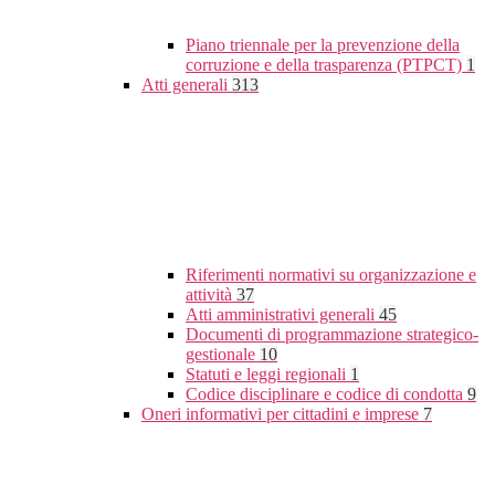
Piano triennale per la prevenzione della
corruzione e della trasparenza (PTPCT)
1
Atti generali
313
Riferimenti normativi su organizzazione e
attività
37
Atti amministrativi generali
45
Documenti di programmazione strategico-
gestionale
10
Statuti e leggi regionali
1
Codice disciplinare e codice di condotta
9
Oneri informativi per cittadini e imprese
7