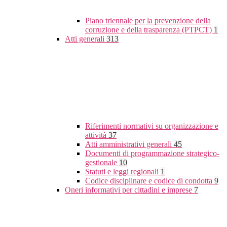
Piano triennale per la prevenzione della
corruzione e della trasparenza (PTPCT)
1
Atti generali
313
Riferimenti normativi su organizzazione e
attività
37
Atti amministrativi generali
45
Documenti di programmazione strategico-
gestionale
10
Statuti e leggi regionali
1
Codice disciplinare e codice di condotta
9
Oneri informativi per cittadini e imprese
7