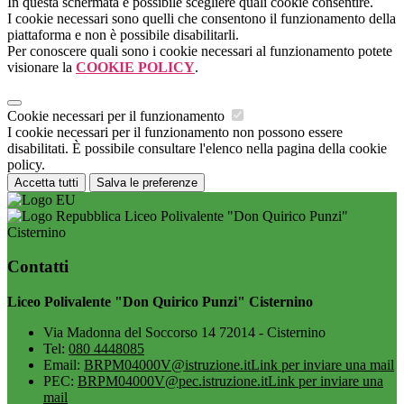
In questa schermata è possibile scegliere quali cookie consentire.
I cookie necessari sono quelli che consentono il funzionamento della
piattaforma e non è possibile disabilitarli.
Per conoscere quali sono i cookie necessari al funzionamento potete
visionare la
COOKIE POLICY
.
Cookie necessari per il funzionamento
I cookie necessari per il funzionamento non possono essere
disabilitati. È possibile consultare l'elenco nella pagina della cookie
policy.
Accetta tutti
Salva le preferenze
Liceo Polivalente "Don Quirico Punzi"
Cisternino
Contatti
Liceo Polivalente "Don Quirico Punzi" Cisternino
Via Madonna del Soccorso 14 72014 - Cisternino
Tel:
080 4448085
Email:
BRPM04000V@istruzione.it
Link per inviare una mail
PEC:
BRPM04000V@pec.istruzione.it
Link per inviare una
mail