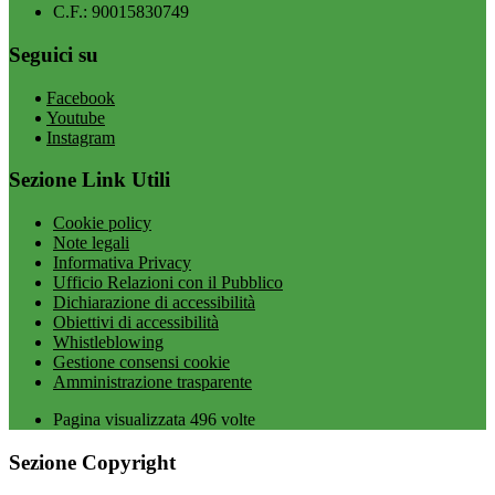
C.F.: 90015830749
Seguici su
Facebook
Youtube
Instagram
Sezione Link Utili
Cookie policy
Note legali
Informativa Privacy
Ufficio Relazioni con il Pubblico
Dichiarazione di accessibilità
Obiettivi di accessibilità
Whistleblowing
Gestione consensi cookie
Amministrazione trasparente
Pagina visualizzata
496
volte
Sezione Copyright