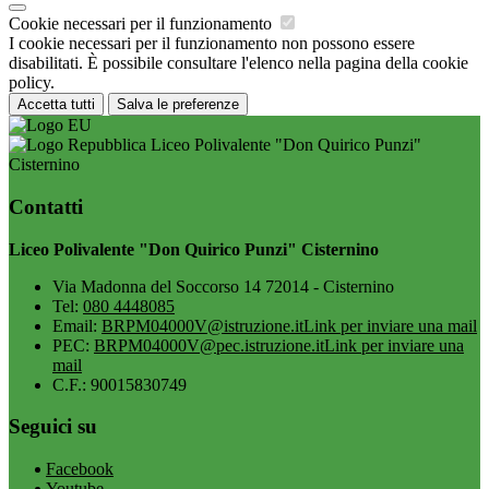
Cookie necessari per il funzionamento
I cookie necessari per il funzionamento non possono essere
disabilitati. È possibile consultare l'elenco nella pagina della cookie
policy.
Accetta tutti
Salva le preferenze
Liceo Polivalente "Don Quirico Punzi"
Cisternino
Contatti
Liceo Polivalente "Don Quirico Punzi" Cisternino
Via Madonna del Soccorso 14 72014 - Cisternino
Tel:
080 4448085
Email:
BRPM04000V@istruzione.it
Link per inviare una mail
PEC:
BRPM04000V@pec.istruzione.it
Link per inviare una
mail
C.F.: 90015830749
Seguici su
Facebook
Youtube