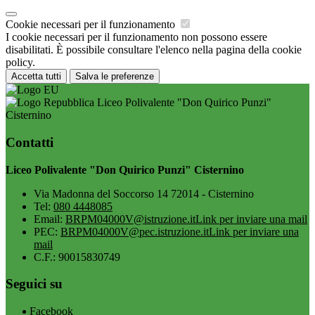
Cookie necessari per il funzionamento
I cookie necessari per il funzionamento non possono essere
disabilitati. È possibile consultare l'elenco nella pagina della cookie
policy.
Accetta tutti
Salva le preferenze
Liceo Polivalente "Don Quirico Punzi"
Cisternino
Contatti
Liceo Polivalente "Don Quirico Punzi" Cisternino
Via Madonna del Soccorso 14 72014 - Cisternino
Tel:
080 4448085
Email:
BRPM04000V@istruzione.it
Link per inviare una mail
PEC:
BRPM04000V@pec.istruzione.it
Link per inviare una
mail
C.F.: 90015830749
Seguici su
Facebook