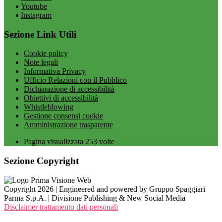
Youtube
Instagram
Sezione Link Utili
Cookie policy
Note legali
Informativa Privacy
Ufficio Relazioni con il Pubblico
Dichiarazione di accessibilità
Obiettivi di accessibilità
Whistleblowing
Gestione consensi cookie
Amministrazione trasparente
Pagina visualizzata
253
volte
Sezione Copyright
Copyright 2026 | Engineered and powered by Gruppo Spaggiari
Parma S.p.A. | Divisione Publishing & New Social Media
Disclaimer trattamento dati personali