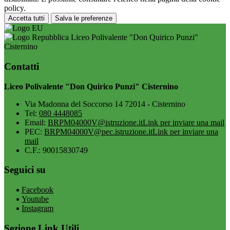
policy.
Accetta tutti
Salva le preferenze
Liceo Polivalente "Don Quirico Punzi"
Cisternino
Contatti
Liceo Polivalente "Don Quirico Punzi" Cisternino
Via Madonna del Soccorso 14 72014 - Cisternino
Tel:
080 4448085
Email:
BRPM04000V@istruzione.it
Link per inviare una mail
PEC:
BRPM04000V@pec.istruzione.it
Link per inviare una
mail
C.F.: 90015830749
Seguici su
Facebook
Youtube
Instagram
Sezione Link Utili