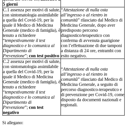
5 giorni
C.1 assenza per motivi di salute,
“
Attestazione di nulla osta
con sintomatologia assimilabile
all’ingresso o al rientro in
a quella del Covid-19, per la
comunità
” rilasciato dal Medico di
quale il Medico di Medicina
Medicina Generale, dopo aver
Generale (medico di famiglia), è
predisposto percorso
tenuto a richiedere
diagnostico/terapeutico con
“
tempestivamente il test
conferma di avvenuta guarigione
diagnostico e lo comunica al
con l’effettuazione di due tamponi
Dipartimento di
a distanza di 24 ore, entrambi con
Prevenzione
”;
con test positivo
esito negativo.
C.2 assenza per motivi di salute,
con sintomatologia assimilabile
“
Attestazione di nulla osta
a quella del Covid-19, per la
all’ingresso o al rientro in
quale il Medico di Medicina
comunità
” rilasciato dal Medico di
Generale (medico di famiglia), è
Medicina Generale, a seguito di
tenuto a richiedere
percorso diagnostico-terapeutico e
“
tempestivamente il test
di prevenzione per Covid-19, come
diagnostico e lo comunica al
disposto da documenti nazionali e
Dipartimento di
regionali.
Prevenzione
”;
con test
negativo
Si allegano: