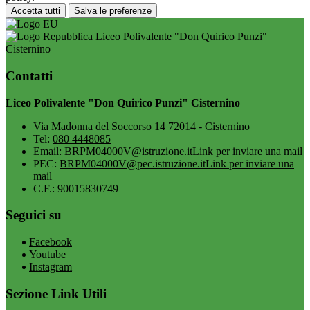
Accetta tutti
Salva le preferenze
Liceo Polivalente "Don Quirico Punzi"
Cisternino
Contatti
Liceo Polivalente "Don Quirico Punzi" Cisternino
Via Madonna del Soccorso 14 72014 - Cisternino
Tel:
080 4448085
Email:
BRPM04000V@istruzione.it
Link per inviare una mail
PEC:
BRPM04000V@pec.istruzione.it
Link per inviare una
mail
C.F.: 90015830749
Seguici su
Facebook
Youtube
Instagram
Sezione Link Utili