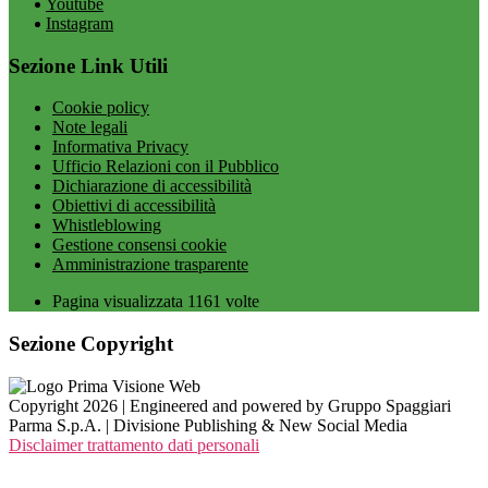
Youtube
Instagram
Sezione Link Utili
Cookie policy
Note legali
Informativa Privacy
Ufficio Relazioni con il Pubblico
Dichiarazione di accessibilità
Obiettivi di accessibilità
Whistleblowing
Gestione consensi cookie
Amministrazione trasparente
Pagina visualizzata
1161
volte
Sezione Copyright
Copyright 2026 | Engineered and powered by Gruppo Spaggiari
Parma S.p.A. | Divisione Publishing & New Social Media
Disclaimer trattamento dati personali