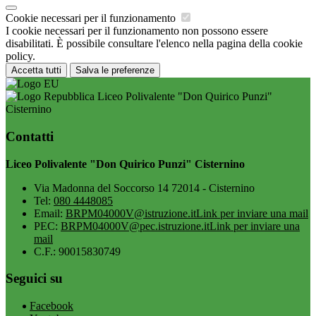
Cookie necessari per il funzionamento
I cookie necessari per il funzionamento non possono essere
disabilitati. È possibile consultare l'elenco nella pagina della cookie
policy.
Accetta tutti
Salva le preferenze
Liceo Polivalente "Don Quirico Punzi"
Cisternino
Contatti
Liceo Polivalente "Don Quirico Punzi" Cisternino
Via Madonna del Soccorso 14 72014 - Cisternino
Tel:
080 4448085
Email:
BRPM04000V@istruzione.it
Link per inviare una mail
PEC:
BRPM04000V@pec.istruzione.it
Link per inviare una
mail
C.F.: 90015830749
Seguici su
Facebook