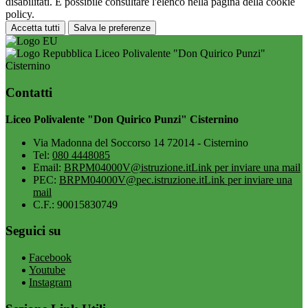
disabilitati. È possibile consultare l'elenco nella pagina della cookie
policy.
Accetta tutti
Salva le preferenze
Liceo Polivalente "Don Quirico Punzi"
Cisternino
Contatti
Liceo Polivalente "Don Quirico Punzi" Cisternino
Via Madonna del Soccorso 14 72014 - Cisternino
Tel:
080 4448085
Email:
BRPM04000V@istruzione.it
Link per inviare una mail
PEC:
BRPM04000V@pec.istruzione.it
Link per inviare una
mail
C.F.: 90015830749
Seguici su
Facebook
Youtube
Instagram