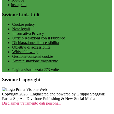
Youtube
Instagram
Sezione Link Utili
Cookie policy
Note legali
Informativa Privacy
Ufficio Relazioni con il Pubblico
Dichiarazione di accessibilità
Obiettivi di accessibilità
Whistleblowing
Gestione consensi cookie
Amministrazione trasparente
Pagina visualizzata
273
volte
Sezione Copyright
Copyright 2026 | Engineered and powered by Gruppo Spaggiari
Parma S.p.A. | Divisione Publishing & New Social Media
Disclaimer trattamento dati personali