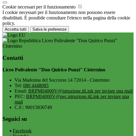
Cookie necessari per il funzionamento
I cookie necessari per il funzionamento non possono essere
disabilitati. È possibile consultare l'elenco nella pagina della cookie
policy.
Accetta tutti
Salva le preferenze
Liceo Polivalente "Don Quirico Punzi"
Cisternino
Contatti
Liceo Polivalente "Don Quirico Punzi" Cisternino
Via Madonna del Soccorso 14 72014 - Cisternino
Tel:
080 4448085
Email:
BRPM04000V@istruzione.it
Link per inviare una mail
PEC:
BRPM04000V@pec.istruzione.it
Link per inviare una
mail
C.F.: 90015830749
Seguici su
Facebook