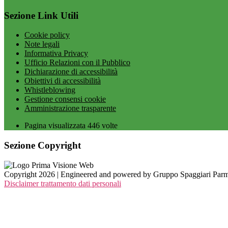
Sezione Link Utili
Cookie policy
Note legali
Informativa Privacy
Ufficio Relazioni con il Pubblico
Dichiarazione di accessibilità
Obiettivi di accessibilità
Whistleblowing
Gestione consensi cookie
Amministrazione trasparente
Pagina visualizzata
446
volte
Sezione Copyright
Copyright 2026 | Engineered and powered by Gruppo Spaggiari Parm
Disclaimer trattamento dati personali