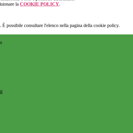
isionare la
COOKIE POLICY
.
 È possibile consultare l'elenco nella pagina della cookie policy.
no
il