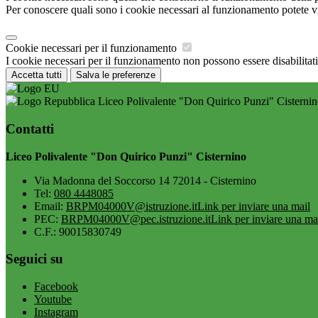
Per conoscere quali sono i cookie necessari al funzionamento potete v
Cookie necessari per il funzionamento
I cookie necessari per il funzionamento non possono essere disabilitati.
Accetta tutti
Salva le preferenze
Liceo Polivalente "Don Quirico Punzi" Cisterni
Contatti
Liceo Polivalente "Don Quirico Punzi" Cisternino
Via Madonna del Soccorso 14 72014 - Cisternino
Tel:
080 4448085
Email:
BRPM04000V@istruzione.it
Link per inviare una mail
PEC:
BRPM04000V@pec.istruzione.it
Link per inviare una ma
C.F.: 90015830749
Seguici su
Facebook
Youtube
Instagram