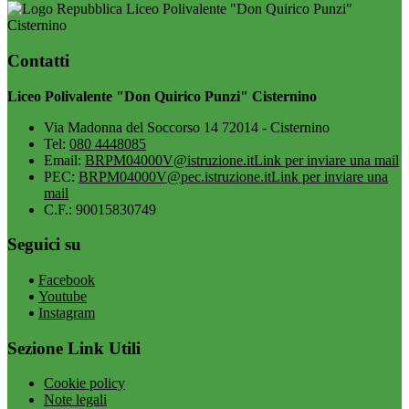
Liceo Polivalente "Don Quirico Punzi"
Cisternino
Contatti
Liceo Polivalente "Don Quirico Punzi" Cisternino
Via Madonna del Soccorso 14 72014 - Cisternino
Tel:
080 4448085
Email:
BRPM04000V@istruzione.it
Link per inviare una mail
PEC:
BRPM04000V@pec.istruzione.it
Link per inviare una
mail
C.F.: 90015830749
Seguici su
Facebook
Youtube
Instagram
Sezione Link Utili
Cookie policy
Note legali