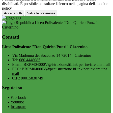
disabilitati. È possibile consultare l'elenco nella pagina della cookie
policy.
Accetta tutti
Salva le preferenze
Liceo Polivalente "Don Quirico Punzi"
Cisternino
Contatti
Liceo Polivalente "Don Quirico Punzi" Cisternino
Via Madonna del Soccorso 14 72014 - Cisternino
Tel:
080 4448085
Email:
BRPM04000V@istruzione.it
Link per inviare una mail
PEC:
BRPM04000V@pec.istruzione.it
Link per inviare una
mail
C.F.: 90015830749
Seguici su
Facebook
Youtube
Instagram