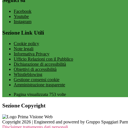
Seguici su
Facebook
Youtube
Instagram
Sezione Link Utili
Cookie policy
Note legali
Informativa Privacy
Ufficio Relazioni con il Pubblico
Dichiarazione di accessibilità
Obiettivi di accessibilità
Whistleblowing
Gestione consensi cookie
Amministrazione trasparente
Pagina visualizzata
753
volte
Sezione Copyright
Copyright 2026 | Engineered and powered by Gruppo Spaggiari Parm
Disclaimer trattamento dati personali