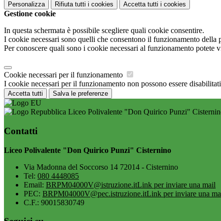
Personalizza
Rifiuta tutti
i cookies
Accetta tutti
i cookies
Gestione cookie
In questa schermata è possibile scegliere quali cookie consentire.
I cookie necessari sono quelli che consentono il funzionamento della pi
Per conoscere quali sono i cookie necessari al funzionamento potete v
Cookie necessari per il funzionamento
I cookie necessari per il funzionamento non possono essere disabilitati.
Accetta tutti
Salva le preferenze
Liceo Polivalente "Don Quirico Punzi" Cisterni
Contatti
Liceo Polivalente "Don Quirico Punzi" Cisternino
Via Madonna del Soccorso 14 72014 - Cisternino
Tel:
080 4448085
Email:
BRPM04000V@istruzione.it
Link per inviare una mail
PEC:
BRPM04000V@pec.istruzione.it
Link per inviare una ma
C.F.: 90015830749