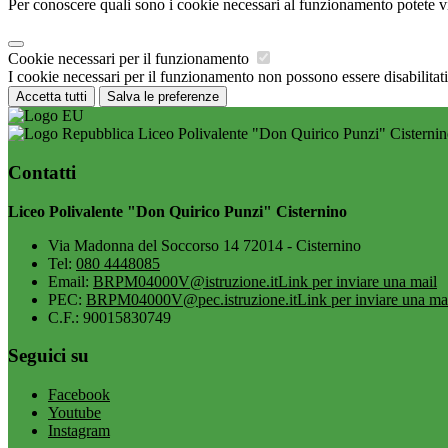
Per conoscere quali sono i cookie necessari al funzionamento potete v
Cookie necessari per il funzionamento
I cookie necessari per il funzionamento non possono essere disabilitati.
Accetta tutti
Salva le preferenze
Liceo Polivalente "Don Quirico Punzi" Cisterni
Contatti
Liceo Polivalente "Don Quirico Punzi" Cisternino
Via Madonna del Soccorso 14 72014 - Cisternino
Tel:
080 4448085
Email:
BRPM04000V@istruzione.it
Link per inviare una mail
PEC:
BRPM04000V@pec.istruzione.it
Link per inviare una ma
C.F.: 90015830749
Seguici su
Facebook
Youtube
Instagram