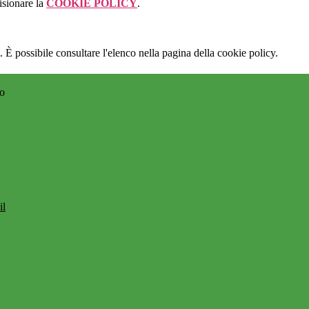
isionare la
COOKIE POLICY
.
 È possibile consultare l'elenco nella pagina della cookie policy.
no
il