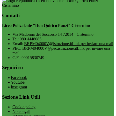
Liceo Polivalente "Don Quirico Punzi"
Cisternino
Contatti
Liceo Polivalente "Don Quirico Punzi" Cisternino
Via Madonna del Soccorso 14 72014 - Cisternino
Tel:
080 4448085
Email:
BRPM04000V@istruzione.it
Link per inviare una mail
PEC:
BRPM04000V@pec.istruzione.it
Link per inviare una
mail
C.F.: 90015830749
Seguici su
Facebook
Youtube
Instagram
Sezione Link Utili
Cookie policy
Note legali