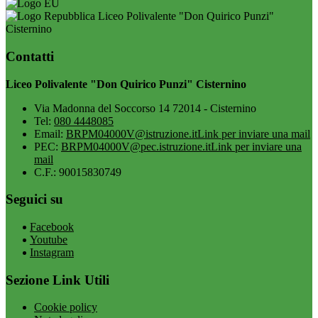
Liceo Polivalente "Don Quirico Punzi"
Cisternino
Contatti
Liceo Polivalente "Don Quirico Punzi" Cisternino
Via Madonna del Soccorso 14 72014 - Cisternino
Tel:
080 4448085
Email:
BRPM04000V@istruzione.it
Link per inviare una mail
PEC:
BRPM04000V@pec.istruzione.it
Link per inviare una
mail
C.F.: 90015830749
Seguici su
Facebook
Youtube
Instagram
Sezione Link Utili
Cookie policy