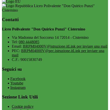
Liceo Polivalente "Don Quirico Punzi"
Cisternino
Contatti
Liceo Polivalente "Don Quirico Punzi" Cisternino
Via Madonna del Soccorso 14 72014 - Cisternino
Tel:
080 4448085
Email:
BRPM04000V@istruzione.it
Link per inviare una mail
PEC:
BRPM04000V@pec.istruzione.it
Link per inviare una
mail
C.F.: 90015830749
Seguici su
Facebook
Youtube
Instagram
Sezione Link Utili
Cookie policy