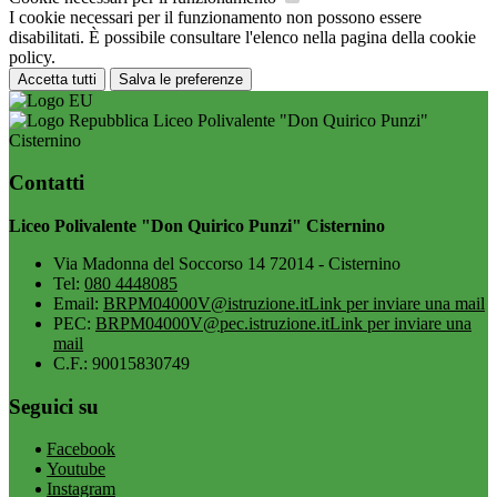
I cookie necessari per il funzionamento non possono essere
disabilitati. È possibile consultare l'elenco nella pagina della cookie
policy.
Accetta tutti
Salva le preferenze
Liceo Polivalente "Don Quirico Punzi"
Cisternino
Contatti
Liceo Polivalente "Don Quirico Punzi" Cisternino
Via Madonna del Soccorso 14 72014 - Cisternino
Tel:
080 4448085
Email:
BRPM04000V@istruzione.it
Link per inviare una mail
PEC:
BRPM04000V@pec.istruzione.it
Link per inviare una
mail
C.F.: 90015830749
Seguici su
Facebook
Youtube
Instagram