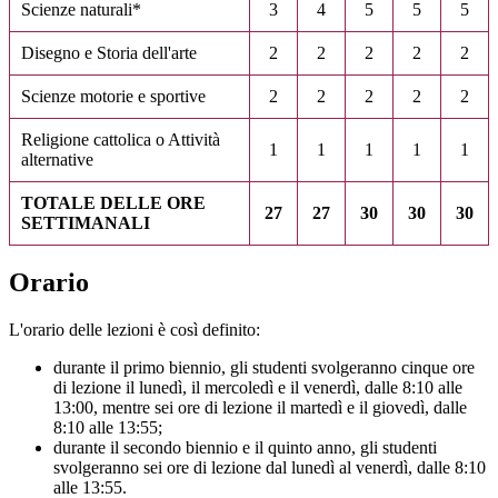
Scienze naturali*
3
4
5
5
5
Disegno e Storia dell'arte
2
2
2
2
2
Scienze motorie e sportive
2
2
2
2
2
Religione cattolica o Attività
1
1
1
1
1
alternative
TOTALE DELLE ORE
27
27
30
30
30
SETTIMANALI
Orario
L'orario delle lezioni è così definito:
durante il primo biennio, gli studenti svolgeranno cinque ore
di lezione il lunedì, il mercoledì e il venerdì, dalle 8:10 alle
13:00, mentre sei ore di lezione il martedì e il giovedì, dalle
8:10 alle 13:55;
durante il secondo biennio e il quinto anno, gli studenti
svolgeranno sei ore di lezione dal lunedì al venerdì, dalle 8:10
alle 13:55.