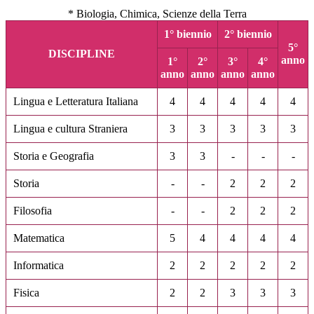
* Biologia, Chimica, Scienze della Terra
1° biennio
2° biennio
5°
DISCIPLINE
anno
1°
2°
3°
4°
anno
anno
anno
anno
Lingua e Letteratura Italiana
4
4
4
4
4
Lingua e cultura Straniera
3
3
3
3
3
Storia e Geografia
3
3
-
-
-
Storia
-
-
2
2
2
Filosofia
-
-
2
2
2
Matematica
5
4
4
4
4
Informatica
2
2
2
2
2
Fisica
2
2
3
3
3