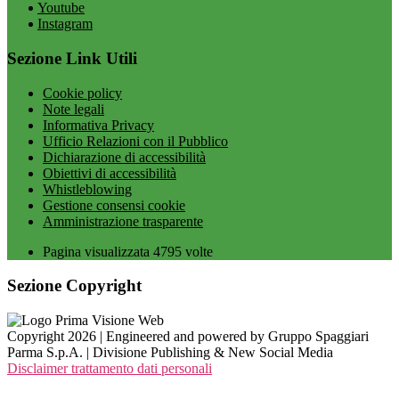
Youtube
Instagram
Sezione Link Utili
Cookie policy
Note legali
Informativa Privacy
Ufficio Relazioni con il Pubblico
Dichiarazione di accessibilità
Obiettivi di accessibilità
Whistleblowing
Gestione consensi cookie
Amministrazione trasparente
Pagina visualizzata
4795
volte
Sezione Copyright
Copyright 2026 | Engineered and powered by Gruppo Spaggiari
Parma S.p.A. | Divisione Publishing & New Social Media
Disclaimer trattamento dati personali