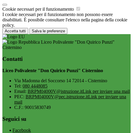
Cookie necessari per il funzionamento
I cookie necessari per il funzionamento non possono essere
disabilitati. È possibile consultare l'elenco nella pagina della cookie
policy.
Accetta tutti
Salva le preferenze
Liceo Polivalente "Don Quirico Punzi"
Cisternino
Contatti
Liceo Polivalente "Don Quirico Punzi" Cisternino
Via Madonna del Soccorso 14 72014 - Cisternino
Tel:
080 4448085
Email:
BRPM04000V@istruzione.it
Link per inviare una mail
PEC:
BRPM04000V@pec.istruzione.it
Link per inviare una
mail
C.F.: 90015830749
Seguici su
Facebook