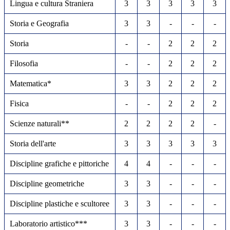
Lingua e cultura Straniera
3
3
3
3
3
Storia e Geografia
3
3
-
-
-
Storia
-
-
2
2
2
Filosofia
-
-
2
2
2
Matematica*
3
3
2
2
2
Fisica
-
-
2
2
2
Scienze naturali**
2
2
2
2
-
Storia dell'arte
3
3
3
3
3
Discipline grafiche e pittoriche
4
4
-
-
-
Discipline geometriche
3
3
-
-
-
Discipline plastiche e scultoree
3
3
-
-
-
Laboratorio artistico***
3
3
-
-
-