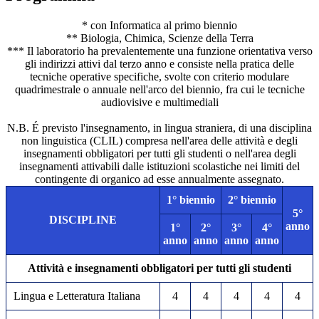
* con Informatica al primo biennio
** Biologia, Chimica, Scienze della Terra
*** Il laboratorio ha prevalentemente una funzione orientativa verso
gli indirizzi attivi dal terzo anno e consiste nella pratica delle
tecniche operative specifiche, svolte con criterio modulare
quadrimestrale o annuale nell'arco del biennio, fra cui le tecniche
audiovisive e multimediali
N.B. É previsto l'insegnamento, in lingua straniera, di una disciplina
non linguistica (CLIL) compresa nell'area delle attività e degli
insegnamenti obbligatori per tutti gli studenti o nell'area degli
insegnamenti attivabili dalle istituzioni scolastiche nei limiti del
contingente di organico ad esse annualmente assegnato.
1° biennio
2° biennio
5°
DISCIPLINE
anno
1°
2°
3°
4°
anno
anno
anno
anno
Attività e insegnamenti obbligatori per tutti gli studenti
Lingua e Letteratura Italiana
4
4
4
4
4