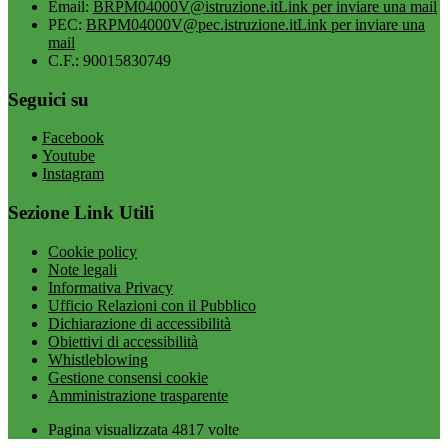
Email:
BRPM04000V@istruzione.it
Link per inviare una mail
PEC:
BRPM04000V@pec.istruzione.it
Link per inviare una
mail
C.F.: 90015830749
Seguici su
Facebook
Youtube
Instagram
Sezione Link Utili
Cookie policy
Note legali
Informativa Privacy
Ufficio Relazioni con il Pubblico
Dichiarazione di accessibilità
Obiettivi di accessibilità
Whistleblowing
Gestione consensi cookie
Amministrazione trasparente
Pagina visualizzata
4817
volte