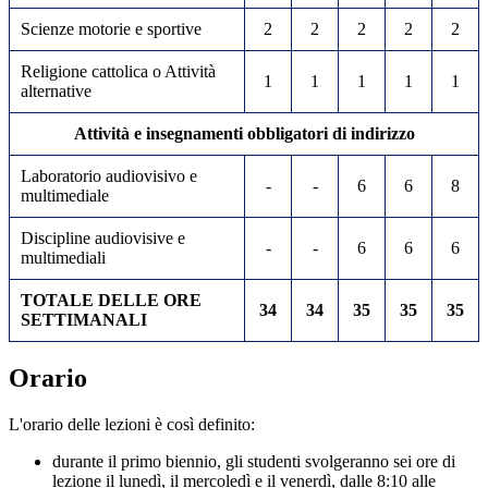
Scienze motorie e sportive
2
2
2
2
2
Religione cattolica o Attività
1
1
1
1
1
alternative
Attività e insegnamenti obbligatori di indirizzo
Laboratorio audiovisivo e
-
-
6
6
8
multimediale
Discipline audiovisive e
-
-
6
6
6
multimediali
TOTALE DELLE ORE
34
34
35
35
35
SETTIMANALI
Orario
L'orario delle lezioni è così definito:
durante il primo biennio, gli studenti svolgeranno sei ore di
lezione il lunedì, il mercoledì e il venerdì, dalle 8:10 alle