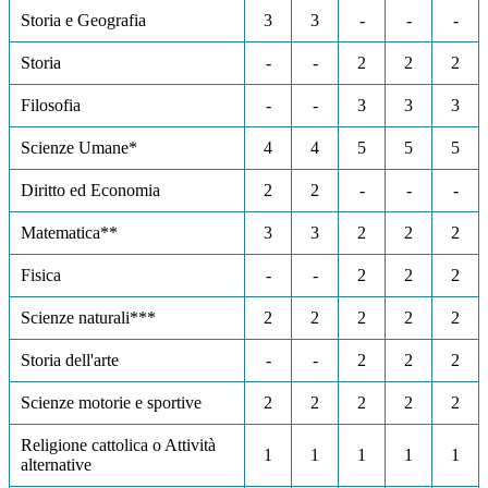
Storia e Geografia
3
3
-
-
-
Storia
-
-
2
2
2
Filosofia
-
-
3
3
3
Scienze Umane*
4
4
5
5
5
Diritto ed Economia
2
2
-
-
-
Matematica**
3
3
2
2
2
Fisica
-
-
2
2
2
Scienze naturali***
2
2
2
2
2
Storia dell'arte
-
-
2
2
2
Scienze motorie e sportive
2
2
2
2
2
Religione cattolica o Attività
1
1
1
1
1
alternative