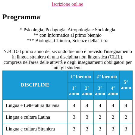
Iscrizione online
Programma
* Psicologia, Pedagogia, Atropologia e Sociologia
** con Informatica al primo biennio
*** Biologia, Chimica, Scienze della Terra
N.B. Dal primo anno del secondo biennio è previsto l'insegnamento
in lingua straniera di una disciplina non linguistica (CLIL),
compresa nell'area delle attività e degli insegnamenti obbligatori per
tutti gli studenti.
1° biennio
2° biennio
5°
DISCIPLINE
anno
1°
2°
3°
4°
anno
anno
anno
anno
Lingua e Letteratura Italiana
4
4
4
4
4
Lingua e cultura Latina
3
3
2
2
2
Lingua e cultura Straniera
3
3
3
3
3