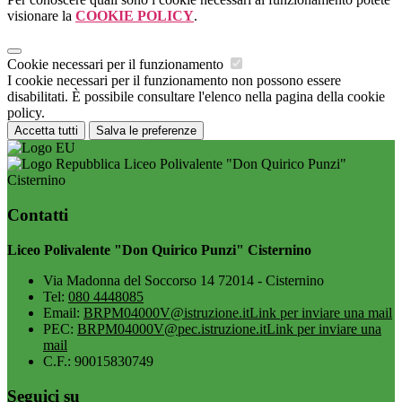
visionare la
COOKIE POLICY
.
Cookie necessari per il funzionamento
I cookie necessari per il funzionamento non possono essere
disabilitati. È possibile consultare l'elenco nella pagina della cookie
policy.
Accetta tutti
Salva le preferenze
Liceo Polivalente "Don Quirico Punzi"
Cisternino
Contatti
Liceo Polivalente "Don Quirico Punzi" Cisternino
Via Madonna del Soccorso 14 72014 - Cisternino
Tel:
080 4448085
Email:
BRPM04000V@istruzione.it
Link per inviare una mail
PEC:
BRPM04000V@pec.istruzione.it
Link per inviare una
mail
C.F.: 90015830749
Seguici su