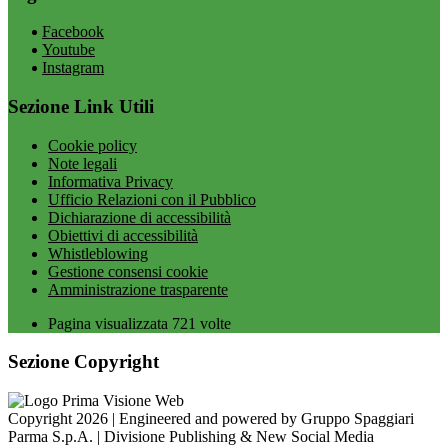
Facebook
Youtube
Instagram
Sezione Link Utili
Cookie policy
Note legali
Informativa Privacy
Ufficio Relazioni con il Pubblico
Dichiarazione di accessibilità
Obiettivi di accessibilità
Whistleblowing
Gestione consensi cookie
Amministrazione trasparente
Pagina visualizzata
721
volte
Sezione Copyright
Copyright 2026 | Engineered and powered by Gruppo Spaggiari
Parma S.p.A. | Divisione Publishing & New Social Media