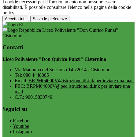
I cookie necessari per il funzionamento non possono essere
disabilitati. È possibile consultare l'elenco nella pagina della cookie
policy.
Accetta tutti
Salva le preferenze
Liceo Polivalente "Don Quirico Punzi"
Cisternino
Contatti
Liceo Polivalente "Don Quirico Punzi" Cisternino
Via Madonna del Soccorso 14 72014 - Cisternino
Tel:
080 4448085
Email:
BRPM04000V@istruzione.it
Link per inviare una mail
PEC:
BRPM04000V@pec.istruzione.it
Link per inviare una
mail
C.F.: 90015830749
Seguici su
Facebook
Youtube
Instagram