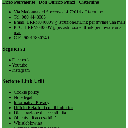
Liceo Polivalente "Don Quirico Punzi" Cisternino
Via Madonna del Soccorso 14 72014 - Cisternino
Tel:
080 4448085
Email:
BRPM04000V@istruzione.it
Link per inviare una mail
PEC:
BRPM04000V@pec.istruzione.it
Link per inviare una
mail
C.F.: 90015830749
Seguici su
Facebook
Youtube
Instagram
Sezione Link Utili
Cookie policy
Note legali
Informativa Privacy
Ufficio Relazioni con il Pubblico
Dichiarazione di accessibilità
Obiettivi di accessibilità
Whistleblowing