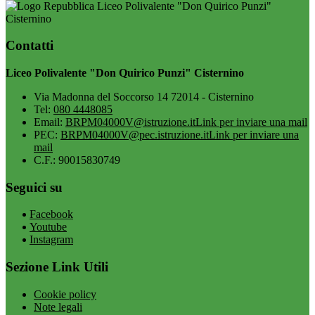
Liceo Polivalente "Don Quirico Punzi"
Cisternino
Contatti
Liceo Polivalente "Don Quirico Punzi" Cisternino
Via Madonna del Soccorso 14 72014 - Cisternino
Tel:
080 4448085
Email:
BRPM04000V@istruzione.it
Link per inviare una mail
PEC:
BRPM04000V@pec.istruzione.it
Link per inviare una
mail
C.F.: 90015830749
Seguici su
Facebook
Youtube
Instagram
Sezione Link Utili
Cookie policy
Note legali