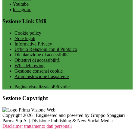
Youtube
Instagram
Sezione Link Utili
Cookie policy
Note legali
Informativa Privacy
Ufficio Relazioni con il Pubblico
Dichiarazione di accessibilità
Obiettivi di accessibilità
Whistleblowing
Gestione consensi cookie
Amministrazione trasparente
Pagina visualizzata
496
volte
Sezione Copyright
Copyright 2026 | Engineered and powered by Gruppo Spaggiari
Parma S.p.A. | Divisione Publishing & New Social Media
Disclaimer trattamento dati personali