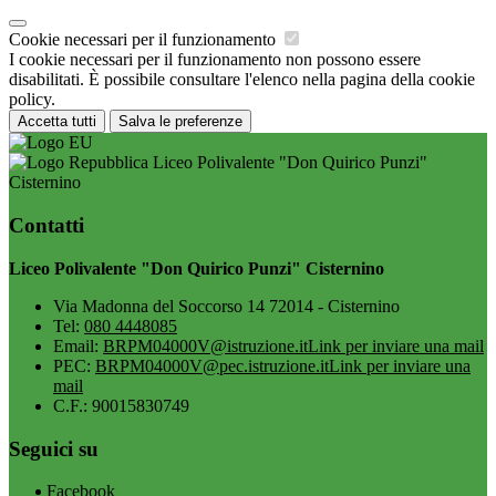
Cookie necessari per il funzionamento
I cookie necessari per il funzionamento non possono essere
disabilitati. È possibile consultare l'elenco nella pagina della cookie
policy.
Accetta tutti
Salva le preferenze
Liceo Polivalente "Don Quirico Punzi"
Cisternino
Contatti
Liceo Polivalente "Don Quirico Punzi" Cisternino
Via Madonna del Soccorso 14 72014 - Cisternino
Tel:
080 4448085
Email:
BRPM04000V@istruzione.it
Link per inviare una mail
PEC:
BRPM04000V@pec.istruzione.it
Link per inviare una
mail
C.F.: 90015830749
Seguici su
Facebook