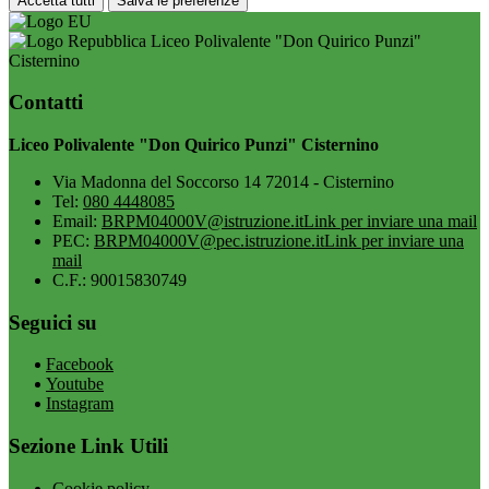
Accetta tutti
Salva le preferenze
Liceo Polivalente "Don Quirico Punzi"
Cisternino
Contatti
Liceo Polivalente "Don Quirico Punzi" Cisternino
Via Madonna del Soccorso 14 72014 - Cisternino
Tel:
080 4448085
Email:
BRPM04000V@istruzione.it
Link per inviare una mail
PEC:
BRPM04000V@pec.istruzione.it
Link per inviare una
mail
C.F.: 90015830749
Seguici su
Facebook
Youtube
Instagram
Sezione Link Utili
Cookie policy