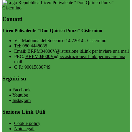
Liceo Polivalente "Don Quirico Punzi"
Cisternino
Contatti
Liceo Polivalente "Don Quirico Punzi" Cisternino
Via Madonna del Soccorso 14 72014 - Cisternino
Tel:
080 4448085
Email:
BRPM04000V@istruzione.it
Link per inviare una mail
PEC:
BRPM04000V@pec.istruzione.it
Link per inviare una
mail
C.F.: 90015830749
Seguici su
Facebook
Youtube
Instagram
Sezione Link Utili
Cookie policy
Note legali