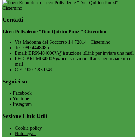
Liceo Polivalente "Don Quirico Punzi"
Cisternino
Contatti
Liceo Polivalente "Don Quirico Punzi" Cisternino
Via Madonna del Soccorso 14 72014 - Cisternino
Tel:
080 4448085
Email:
BRPM04000V@istruzione.it
Link per inviare una mail
PEC:
BRPM04000V@pec.istruzione.it
Link per inviare una
mail
C.F.: 90015830749
Seguici su
Facebook
Youtube
Instagram
Sezione Link Utili
Cookie policy
Note legali