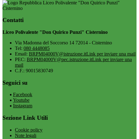
Liceo Polivalente "Don Quirico Punzi"
Cisternino
Contatti
Liceo Polivalente "Don Quirico Punzi" Cisternino
Via Madonna del Soccorso 14 72014 - Cisternino
Tel:
080 4448085
Email:
BRPM04000V@istruzione.it
Link per inviare una mail
PEC:
BRPM04000V@pec.istruzione.it
Link per inviare una
mail
C.F.: 90015830749
Seguici su
Facebook
Youtube
Instagram
Sezione Link Utili
Cookie policy
Note legali