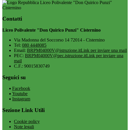
Liceo Polivalente "Don Quirico Punzi"
Cisternino
Contatti
Liceo Polivalente "Don Quirico Punzi" Cisternino
Via Madonna del Soccorso 14 72014 - Cisternino
Tel:
080 4448085
Email:
BRPM04000V@istruzione.it
Link per inviare una mail
PEC:
BRPM04000V@pec.istruzione.it
Link per inviare una
mail
C.F.: 90015830749
Seguici su
Facebook
Youtube
Instagram
Sezione Link Utili
Cookie policy
Note legali