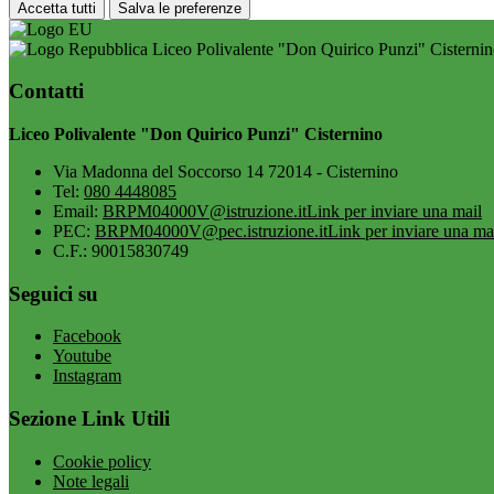
Accetta tutti
Salva le preferenze
Liceo Polivalente "Don Quirico Punzi" Cisterni
Contatti
Liceo Polivalente "Don Quirico Punzi" Cisternino
Via Madonna del Soccorso 14 72014 - Cisternino
Tel:
080 4448085
Email:
BRPM04000V@istruzione.it
Link per inviare una mail
PEC:
BRPM04000V@pec.istruzione.it
Link per inviare una ma
C.F.: 90015830749
Seguici su
Facebook
Youtube
Instagram
Sezione Link Utili
Cookie policy
Note legali