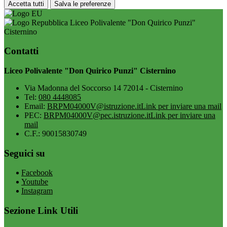
Accetta tutti
Salva le preferenze
Liceo Polivalente "Don Quirico Punzi"
Cisternino
Contatti
Liceo Polivalente "Don Quirico Punzi" Cisternino
Via Madonna del Soccorso 14 72014 - Cisternino
Tel:
080 4448085
Email:
BRPM04000V@istruzione.it
Link per inviare una mail
PEC:
BRPM04000V@pec.istruzione.it
Link per inviare una
mail
C.F.: 90015830749
Seguici su
Facebook
Youtube
Instagram
Sezione Link Utili