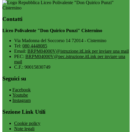
Liceo Polivalente "Don Quirico Punzi"
Cisternino
Contatti
Liceo Polivalente "Don Quirico Punzi" Cisternino
Via Madonna del Soccorso 14 72014 - Cisternino
Tel:
080 4448085
Email:
BRPM04000V@istruzione.it
Link per inviare una mail
PEC:
BRPM04000V@pec.istruzione.it
Link per inviare una
mail
C.F.: 90015830749
Seguici su
Facebook
Youtube
Instagram
Sezione Link Utili
Cookie policy
Note legali