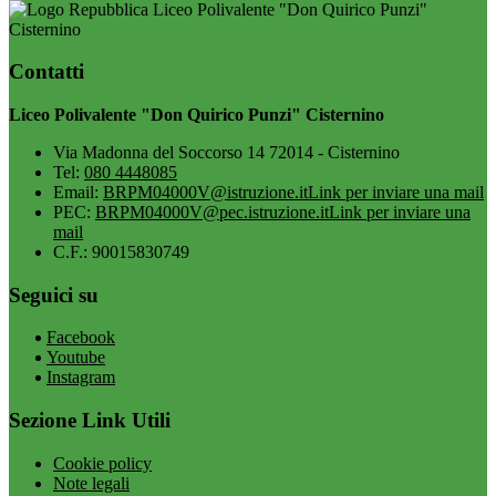
Liceo Polivalente "Don Quirico Punzi"
Cisternino
Contatti
Liceo Polivalente "Don Quirico Punzi" Cisternino
Via Madonna del Soccorso 14 72014 - Cisternino
Tel:
080 4448085
Email:
BRPM04000V@istruzione.it
Link per inviare una mail
PEC:
BRPM04000V@pec.istruzione.it
Link per inviare una
mail
C.F.: 90015830749
Seguici su
Facebook
Youtube
Instagram
Sezione Link Utili
Cookie policy
Note legali