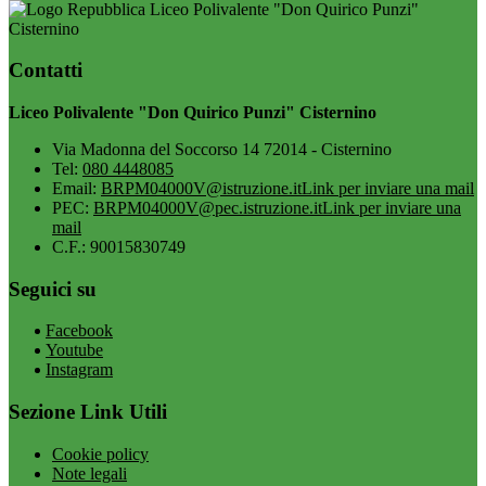
Liceo Polivalente "Don Quirico Punzi"
Cisternino
Contatti
Liceo Polivalente "Don Quirico Punzi" Cisternino
Via Madonna del Soccorso 14 72014 - Cisternino
Tel:
080 4448085
Email:
BRPM04000V@istruzione.it
Link per inviare una mail
PEC:
BRPM04000V@pec.istruzione.it
Link per inviare una
mail
C.F.: 90015830749
Seguici su
Facebook
Youtube
Instagram
Sezione Link Utili
Cookie policy
Note legali