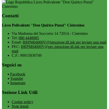
Liceo Polivalente "Don Quirico Punzi"
Cisternino
Contatti
Liceo Polivalente "Don Quirico Punzi" Cisternino
Via Madonna del Soccorso 14 72014 - Cisternino
Tel:
080 4448085
Email:
BRPM04000V@istruzione.it
Link per inviare una mail
PEC:
BRPM04000V@pec.istruzione.it
Link per inviare una
mail
C.F.: 90015830749
Seguici su
Facebook
Youtube
Instagram
Sezione Link Utili
Cookie policy
Note legali