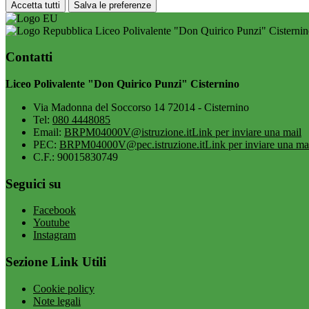
Accetta tutti
Salva le preferenze
Liceo Polivalente "Don Quirico Punzi" Cisterni
Contatti
Liceo Polivalente "Don Quirico Punzi" Cisternino
Via Madonna del Soccorso 14 72014 - Cisternino
Tel:
080 4448085
Email:
BRPM04000V@istruzione.it
Link per inviare una mail
PEC:
BRPM04000V@pec.istruzione.it
Link per inviare una ma
C.F.: 90015830749
Seguici su
Facebook
Youtube
Instagram
Sezione Link Utili
Cookie policy
Note legali