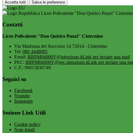
Accetta tutti
Salva le preferenze
Liceo Polivalente "Don Quirico Punzi" Cisterni
Contatti
Liceo Polivalente "Don Quirico Punzi" Cisternino
Via Madonna del Soccorso 14 72014 - Cisternino
Tel:
080 4448085
Email:
BRPM04000V@istruzione.it
Link per inviare una mail
PEC:
BRPM04000V@pec.istruzione.it
Link per inviare una ma
C.F.: 90015830749
Seguici su
Facebook
Youtube
Instagram
Sezione Link Utili
Cookie policy
Note legali