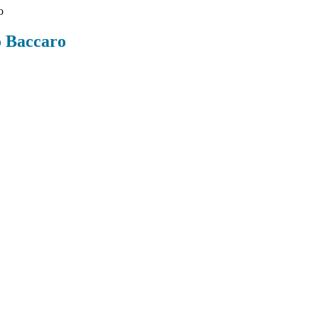
o
o Baccaro