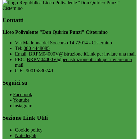
Liceo Polivalente "Don Quirico Punzi"
Cisternino
Contatti
Liceo Polivalente "Don Quirico Punzi" Cisternino
Via Madonna del Soccorso 14 72014 - Cisternino
Tel:
080 4448085
Email:
BRPM04000V@istruzione.it
Link per inviare una mail
PEC:
BRPM04000V@pec.istruzione.it
Link per inviare una
mail
C.F.: 90015830749
Seguici su
Facebook
Youtube
Instagram
Sezione Link Utili
Cookie policy
Note legali