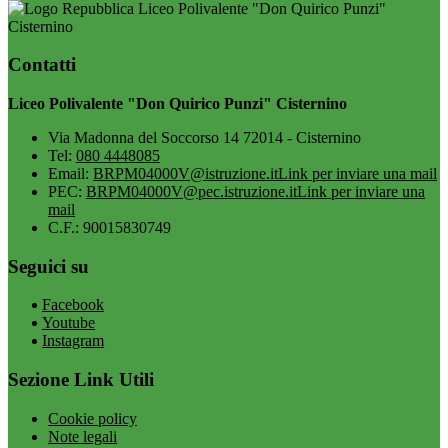
Liceo Polivalente "Don Quirico Punzi"
Cisternino
Contatti
Liceo Polivalente "Don Quirico Punzi" Cisternino
Via Madonna del Soccorso 14 72014 - Cisternino
Tel:
080 4448085
Email:
BRPM04000V@istruzione.it
Link per inviare una mail
PEC:
BRPM04000V@pec.istruzione.it
Link per inviare una
mail
C.F.: 90015830749
Seguici su
Facebook
Youtube
Instagram
Sezione Link Utili
Cookie policy
Note legali