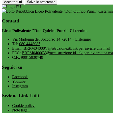
Accetta tutti
Salva le preferenze
Liceo Polivalente "Don Quirico Punzi" Cisterni
Contatti
Liceo Polivalente "Don Quirico Punzi" Cisternino
Via Madonna del Soccorso 14 72014 - Cisternino
Tel:
080 4448085
Email:
BRPM04000V@istruzione.it
Link per inviare una mail
PEC:
BRPM04000V@pec.istruzione.it
Link per inviare una ma
C.F.: 90015830749
Seguici su
Facebook
Youtube
Instagram
Sezione Link Utili
Cookie policy
Note legali